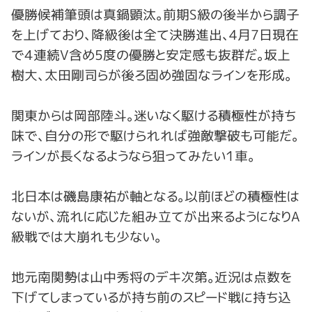
優勝候補筆頭は真鍋顕汰。前期S級の後半から調子
を上げており、降級後は全て決勝進出、4月7日現在
で４連続V含め5度の優勝と安定感も抜群だ。坂上
樹大、太田剛司らが後ろ固め強固なラインを形成。
関東からは岡部陸斗。迷いなく駆ける積極性が持ち
味で、自分の形で駆けられれば強敵撃破も可能だ。
ラインが長くなるようなら狙ってみたい１車。
北日本は磯島康祐が軸となる。以前ほどの積極性は
ないが、流れに応じた組み立てが出来るようになりA
級戦では大崩れも少ない。
地元南関勢は山中秀将のデキ次第。近況は点数を
下げてしまっているが持ち前のスピード戦に持ち込