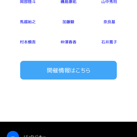
岡部陸斗
磯島康祐
山中秀将
馬越裕之
加藤駿
奈良基
村本慎吾
仲澤春香
石井寛子
開催情報はこちら
開く
リンクバナー