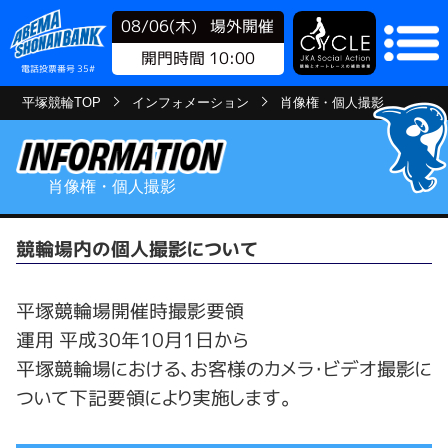
08/06(木)
場外開催
開門時間 10:00
電話投票番号 35#
平塚競輪TOP
インフォメーション
肖像権・個人撮影
肖像権・個人撮影
競輪場内の個人撮影について
平塚競輪場開催時撮影要領
運用 平成30年10月1日から
平塚競輪場における、お客様のカメラ・ビデオ撮影に
ついて下記要領により実施します。