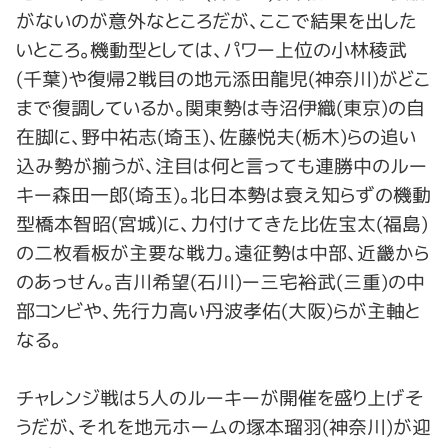
がないのが意外なところだが、ここで結果を出した
いところ。機動型としては、パワー上位の小林稜武
(千葉)や復帰２戦目の地元添田龍児(神奈川)がどこ
まで復調しているか。関東勢は寺沼伊織(東京)の自
在脚に、野中祐志(埼玉)、佐藤悦夫(栃木)らの追い
込み勢が揃うが、注目は何と言っても連勝中のルー
キー森田一郎(埼玉)。北日本勢は衰え知らずの機動
型橋本智昭(宮城)に、力付けてきた比佐宝太(福島)
の二枚看板が主要な戦力。遠征勢は中部、近畿から
のあっせん。吉川希望(石川)ー三宅裕武(三重)の中
部コンビや、先行力高い丹波孝佑(大阪)らが主軸と
なる。
チャレンジ戦は５人のルーキーが開催を盛り上げそ
うだが、それを地元ホームの塚本瑠羽(神奈川)が迎