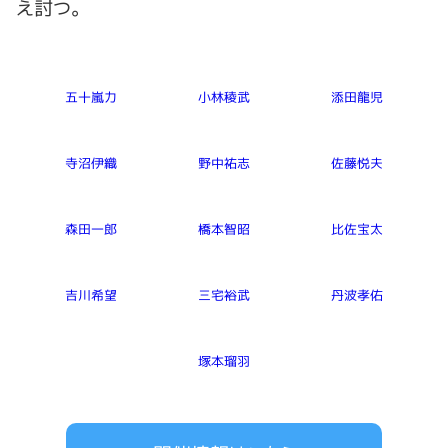
え討つ。
五十嵐力
小林稜武
添田龍児
寺沼伊織
野中祐志
佐藤悦夫
森田一郎
橋本智昭
比佐宝太
吉川希望
三宅裕武
丹波孝佑
塚本瑠羽