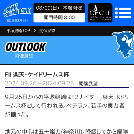
08/09(日)
本場開催
開門時間 8:00
電話投票番号 35#
平塚競輪TOP
開催展望
開催展望
FⅡ 楽天・ケイドリームス杯
2024.09.26～2024.09.28
開催展望
９月２６日からの平塚競輪はＦ２ナイター。楽天・Ｋドリ
ームス杯として行われる。ベテラン、若手の実力者
が揃った。
地元の中心は五十嵐力(神奈川)。降級してから優勝