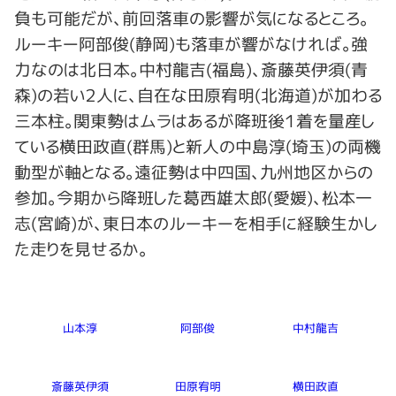
負も可能だが、前回落車の影響が気になるところ。
ルーキー阿部俊(静岡)も落車が響がなければ。強
力なのは北日本。中村龍吉(福島)、斎藤英伊須(青
森)の若い２人に、自在な田原宥明(北海道)が加わる
三本柱。関東勢はムラはあるが降班後１着を量産し
ている横田政直(群馬)と新人の中島淳(埼玉)の両機
動型が軸となる。遠征勢は中四国、九州地区からの
参加。今期から降班した葛西雄太郎(愛媛)、松本一
志(宮崎)が、東日本のルーキーを相手に経験生かし
た走りを見せるか。
山本淳
阿部俊
中村龍吉
斎藤英伊須
田原宥明
横田政直