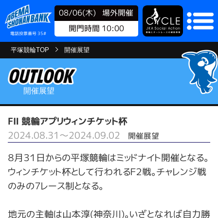
08/06(木)
場外開催
開門時間 10:00
電話投票番号 35#
平塚競輪TOP
開催展望
開催展望
FⅡ 競輪アプリウィンチケット杯
2024.08.31～2024.09.02
開催展望
８月３１日からの平塚競輪はミッドナイト開催となる。
ウィンチケット杯として行われるＦ２戦。チャレンジ戦
のみの７レース制となる。
地元の主軸は山本淳(神奈川)。いざとなれば自力勝