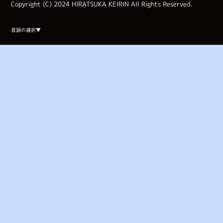
Copyright (C) 2024 HIRATSUKA KEIRIN All Rights Reserved.
Select Language
▼
言語の選択▼