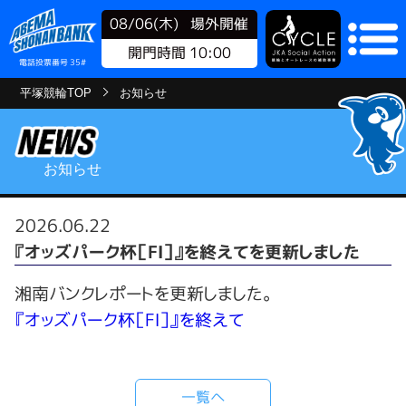
08/06(木)
場外開催
開門時間 10:00
電話投票番号 35#
平塚競輪TOP
お知らせ
お知らせ
2026.06.22
『オッズパーク杯［FⅠ］』を終えてを更新しました
湘南バンクレポートを更新しました。
『オッズパーク杯［FⅠ］』を終えて
一覧へ