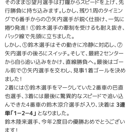
そのまま⑤望月選手は打鐘からスピードを上げ、先
行勝負に持ち込みます。しかし、残り1周のタイミン
グで6番手からの⑦矢内選手が鋭く仕掛け、一気に
捲り発進！ ①鈴木選手の牽制を受けるも耐え抜き、
バック線で先頭に立ちました。
しかし、①鈴木選手はその動きに冷静に対応し、⑦
矢内選手の後ろにスイッチ。そして、最終2センター
から自ら追い込みをかけ、直線勝負へ。最後はゴー
ル前で⑦矢内選手を交わし、見事1着ゴールを決め
ました！
2着には①鈴木選手をマークしていた2番車の巴直
也選手、3着には最後に驚異的なスピードで追い込
んできた4番車の鈴木涼介選手が入り、決着は
3連
単「1－2－4」
となりました。
鈴木陸来選手、今年２度目の優勝おめでとうござい
ます！