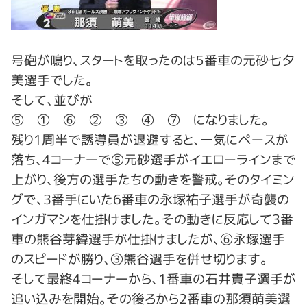
号砲が鳴り、スタートを取ったのは５番車の元砂七夕
美選手でした。
そして、並びが
⑤ ① ➅ ② ③ ④ ⑦ になりました。
残り1周半で誘導員が退避すると、一気にペースが
落ち、4コーナーで⑤元砂選手がイエローラインまで
上がり、後方の選手たちの動きを警戒。そのタイミン
グで、3番手にいた6番車の永塚祐子選手が奇襲の
インガマシを仕掛けました。その動きに反応して3番
車の熊谷芽緯選手が仕掛けましたが、⑥永塚選手
のスピードが勝り、③熊谷選手を併せ切ります。
そして最終4コーナーから、1番車の石井貴子選手が
追い込みを開始。その後ろから2番車の那須萌美選