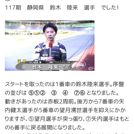
117期 静岡県 鈴木 陸来 選手 でした！
スタートを取ったのは1番車の鈴木陸来選手。序盤
の並びは
⑤①② ③ ④ ⑦⑥
となりました。
動きがあったのは赤板2周前。後方から7番車の矢
内健太選手が5番車の望月湧世選手を抑えにかか
りますが、➄望月選手が突っ張り、⑦矢内選手はもと
の６番手に戻る展開になりました。