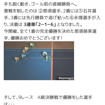
手も鋭く動き、ゴール前の直線勝負へ。
激戦を制したのは ②那須選手、2着には①石井選
手、3着には先行勝負で逃げ粘った⑥永塚選手が入
り、決着は
3連単「2－1－6」
となりました。
今開催、全て1着の完全優勝を決めた那須萌美選
手、優勝おめでとうございます！
そして、９レース A級決勝戦で優勝をした選手
は・・・