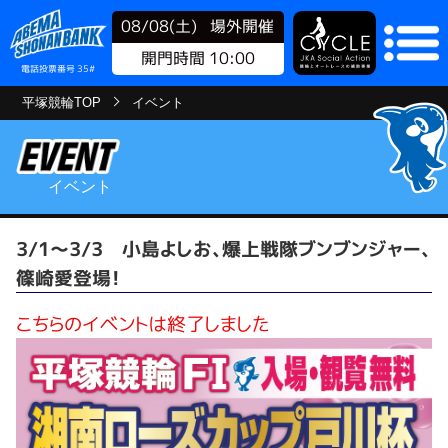
08/08(土)
場外開催
開門時間 10:00
電話投票番号 35#
平塚競輪TOP
イベント
イベント
3/1～3/3 小島よしお、爆上戦隊ブンブンジャー、
篠崎愛登場！
こちらのイベントは終了しました