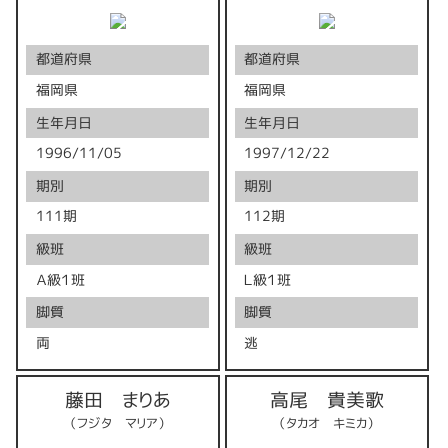
都道府県
都道府県
福岡県
福岡県
生年月日
生年月日
1996/11/05
1997/12/22
期別
期別
111期
112期
級班
級班
Ａ級１班
Ｌ級１班
脚質
脚質
両
逃
藤田 まりあ
高尾 貴美歌
（フジタ マリア）
（タカオ キミカ）