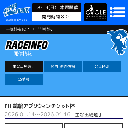
08/09(日)
本場開催
開門時間 8:00
電話投票番号 35#
平塚競輪TOP
開催情報
開催情報
主な出場選手
開門・併売情報
発走時刻
CS情報
FⅡ 競輪アプリウィンチケット杯
2026.01.14～2026.01.16
主な出場選手