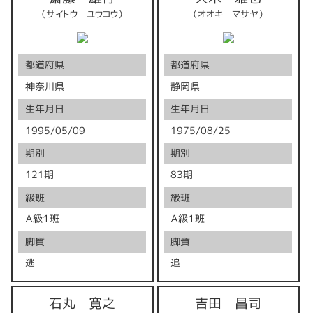
（サイトウ ユウコウ）
（オオキ マサヤ）
都道府県
都道府県
神奈川県
静岡県
生年月日
生年月日
1995/05/09
1975/08/25
期別
期別
121期
83期
級班
級班
Ａ級１班
Ａ級１班
脚質
脚質
逃
追
石丸 寛之
吉田 昌司