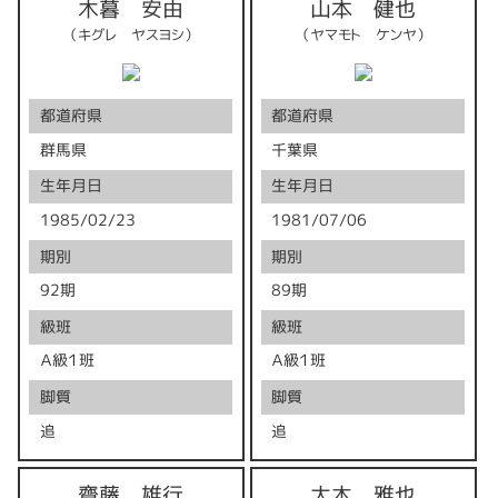
木暮 安由
山本 健也
（キグレ ヤスヨシ）
（ヤマモト ケンヤ）
都道府県
都道府県
群馬県
千葉県
生年月日
生年月日
1985/02/23
1981/07/06
期別
期別
92期
89期
級班
級班
Ａ級１班
Ａ級１班
脚質
脚質
追
追
齋藤 雄行
大木 雅也