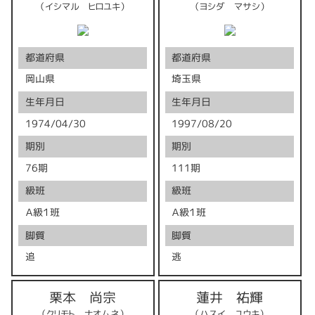
（イシマル ヒロユキ）
（ヨシダ マサシ）
都道府県
都道府県
岡山県
埼玉県
生年月日
生年月日
1974/04/30
1997/08/20
期別
期別
76期
111期
級班
級班
Ａ級１班
Ａ級１班
脚質
脚質
追
逃
栗本 尚宗
蓮井 祐輝
（クリモト ナオムネ）
（ハスイ ユウキ）