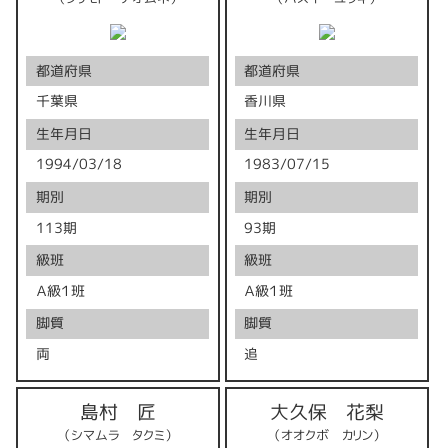
都道府県
都道府県
千葉県
香川県
生年月日
生年月日
1994/03/18
1983/07/15
期別
期別
113期
93期
級班
級班
Ａ級１班
Ａ級１班
脚質
脚質
両
追
島村 匠
大久保 花梨
（シマムラ タクミ）
（オオクボ カリン）