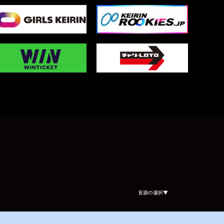
Select Language
▼
言語の選択▼