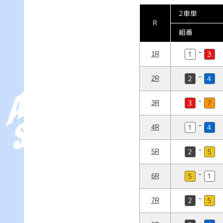
2車単
R
組番
-
1
3
-
2
4
-
3
7
-
1
4
-
2
5
-
5
1
-
2
5
-