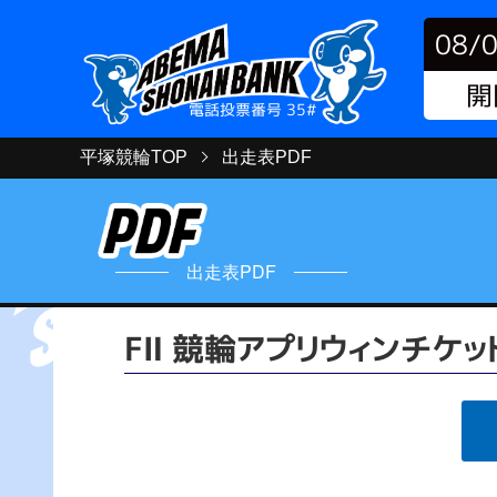
08/
開
電話投票番号 35#
平塚競輪TOP
出走表PDF
出走表PDF
FⅡ 競輪アプリウィンチケ