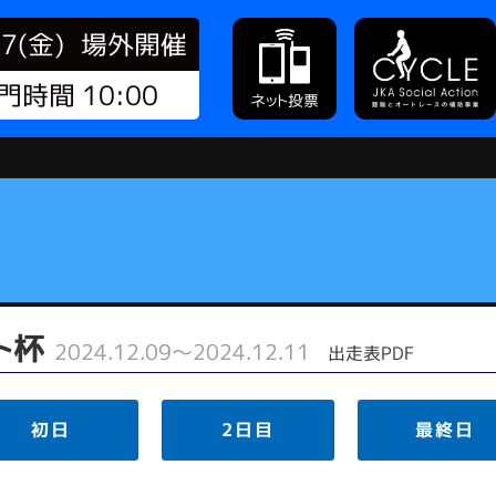
07(金)
場外開催
門時間 10:00
ネット投票
ット杯
2024.12.09～2024.12.11
出走表PDF
初日
2日目
最終日