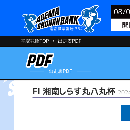
08/
開
電話投票番号 35#
平塚競輪TOP
出走表PDF
出走表PDF
FⅠ 湘南しらす丸八丸杯
202