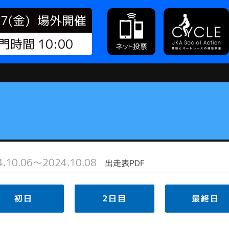
07(金)
場外開催
門時間 10:00
ネット投票
4.10.06～2024.10.08
出走表PDF
初日
2日目
最終日