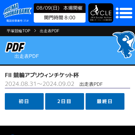
08/09(日)
本場開催
開門時間 8:00
電話投票番号 35#
平塚競輪TOP
出走表PDF
出走表PDF
FⅡ 競輪アプリウィンチケット杯
2024.08.31～2024.09.02
出走表PDF
初日
2日目
最終日