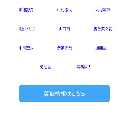
渡邊諒馬
中村嶺央
大村涼兼
川上いちご
山田南
露谷菜々花
中川聖大
伊藤世哉
加藤圭一
菊地圭
高橋広大
開催情報はこちら