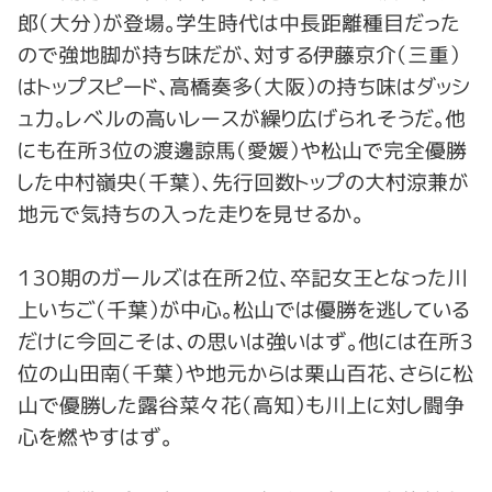
郎（大分）が登場。学生時代は中長距離種目だった
ので強地脚が持ち味だが、対する伊藤京介（三重）
はトップスピード、高橋奏多（大阪）の持ち味はダッシ
ュ力。レベルの高いレースが繰り広げられそうだ。他
にも在所３位の渡邊諒馬（愛媛）や松山で完全優勝
した中村嶺央（千葉）、先行回数トップの大村涼兼が
地元で気持ちの入った走りを見せるか。
１３０期のガールズは在所２位、卒記女王となった川
上いちご（千葉）が中心。松山では優勝を逃している
だけに今回こそは、の思いは強いはず。他には在所３
位の山田南（千葉）や地元からは栗山百花、さらに松
山で優勝した露谷菜々花（高知）も川上に対し闘争
心を燃やすはず。