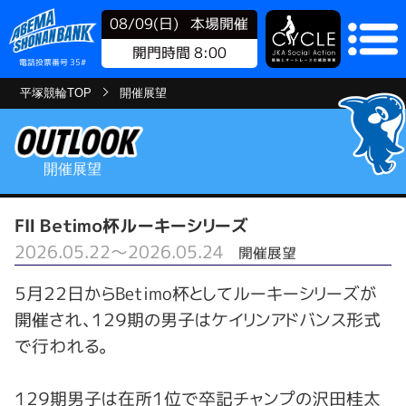
08/09(日)
本場開催
開門時間 8:00
電話投票番号 35#
平塚競輪TOP
開催展望
開催展望
FⅡ Ｂｅｔｉｍｏ杯ルーキーシリーズ
2026.05.22～2026.05.24
開催展望
５月２２日からBetimo杯としてルーキーシリーズが
開催され、１２９期の男子はケイリンアドバンス形式
で行われる。
１２９期男子は在所１位で卒記チャンプの沢田桂太