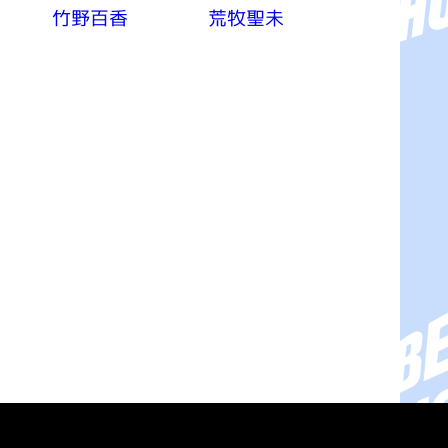
竹野百香
荒牧聖未