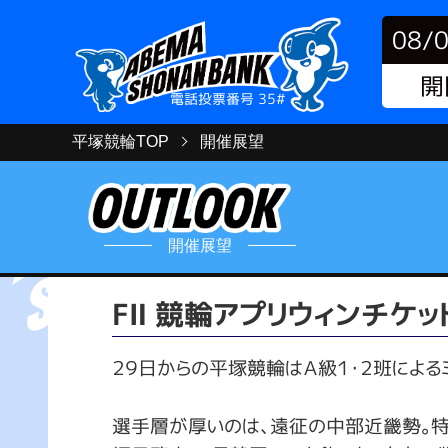
08/
開
電話投票番号 35#
平塚競輪TOP
開催展望
開催展望
FⅡ 競輪アプリウィンチケ
２９日からの平塚競輪はＡ級１・２班による
選手層が厚いのは、遠征の中部近畿勢。特