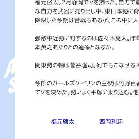
福元啓太。２月静岡でＶを飾った。自力で
な自力を武器に売り出し中、東日本勢に脅
降級した今期は苦戦もあるが、この中に入
強敵中近勢に対するのは佐々木亮太。昨年
本英之あたりとの連係となるか。
関東勢の軸は菅谷隆司。何でもこなせるオ
今節のガールズケイリンの主役は竹野百
てＶを決めた。勢いよく平塚に乗り込む。
福元啓太
西岡利起