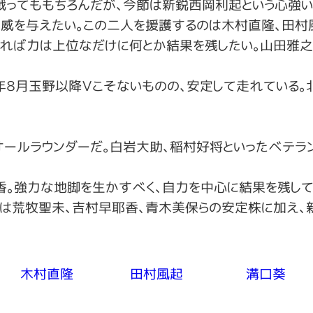
戦ってももちろんだが、今節は新鋭西岡利起という心強
威を与えたい。この二人を援護するのは木村直隆、田村
れば力は上位なだけに何とか結果を残したい。山田雅之
８月玉野以降Ｖこそないものの、安定して走れている。
ールラウンダーだ。白岩大助、稲村好将といったベテラ
香。強力な地脚を生かすべく、自力を中心に結果を残して
他は荒牧聖未、吉村早耶香、青木美保らの安定株に加え、
木村直隆
田村風起
溝口葵