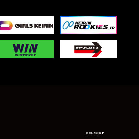
Select Language
▼
言語の選択▼