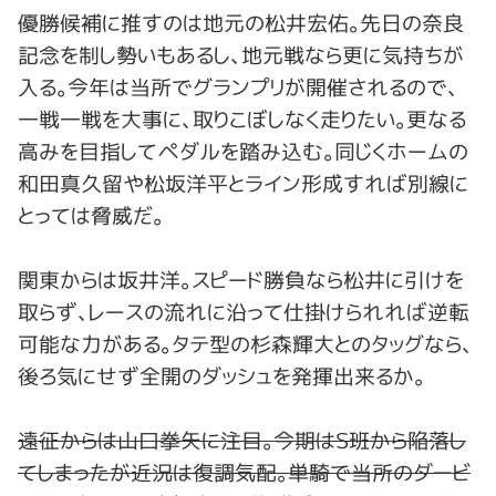
優勝候補に推すのは地元の松井宏佑。先日の奈良
記念を制し勢いもあるし、地元戦なら更に気持ちが
入る。今年は当所でグランプリが開催されるので、
一戦一戦を大事に、取りこぼしなく走りたい。更なる
高みを目指してペダルを踏み込む。同じくホームの
和田真久留や松坂洋平とライン形成すれば別線に
とっては脅威だ。
関東からは坂井洋。スピード勝負なら松井に引けを
取らず、レースの流れに沿って仕掛けられれば逆転
可能な力がある。タテ型の杉森輝大とのタッグなら、
後ろ気にせず全開のダッシュを発揮出来るか。
遠征からは山口拳矢に注目。今期はＳ班から陥落し
てしまったが近況は復調気配。単騎で当所のダービ