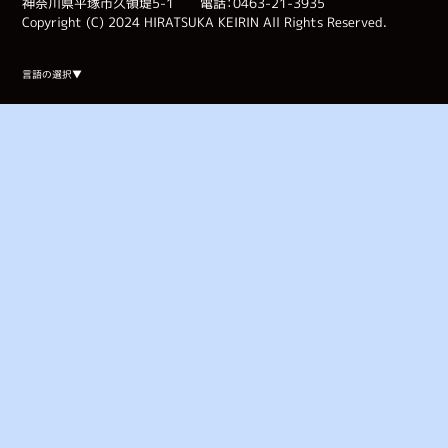
神奈川県平塚市久領堤5-1 電話：0463-21-3935
Copyright (C) 2024 HIRATSUKA KEIRIN All Rights Reserved.
Select Language
▼
言語の選択▼