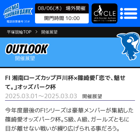
08/06(木)
場外開催
開門時間 10:00
電話投票番号 35#
平塚競輪TOP
開催展望
開催展望
FⅠ 湘南ローズカップ戸川杯×篠崎愛「恋で、魅せ
て。」オッズパーク杯
2025.03.01～2025.03.03
開催展望
今年度最後のＦⅠシリーズは豪華メンバーが集結した
篠崎愛オッズパーク杯。Ｓ級、Ａ級、ガールズともに
目が離せない戦いが繰り広げられる事だろう。