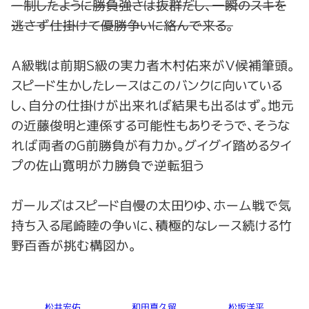
ー制したように勝負強さは抜群だし、一瞬のスキを
逃さず仕掛けて優勝争いに絡んで来る。
Ａ級戦は前期Ｓ級の実力者木村佑来がＶ候補筆頭。
スピード生かしたレースはこのバンクに向いている
し、自分の仕掛けが出来れば結果も出るはず。地元
の近藤俊明と連係する可能性もありそうで、そうな
れば両者のG前勝負が有力か。グイグイ踏めるタイ
プの佐山寛明が力勝負で逆転狙う
ガールズはスピード自慢の太田りゆ、ホーム戦で気
持ち入る尾崎睦の争いに、積極的なレース続ける竹
野百香が挑む構図か。
松井宏佑
和田真久留
松坂洋平