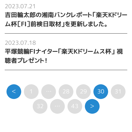
2023.07.21
吉田輪太郎の湘南バンクレポート「楽天Kドリー
ム杯［FⅠ］前検日取材」を更新しました。
2023.07.18
平塚競輪ＦⅠナイター「楽天Ｋドリームス杯」 視
聴者プレゼント！
＜
1
…
28
29
30
31
32
…
43
＞