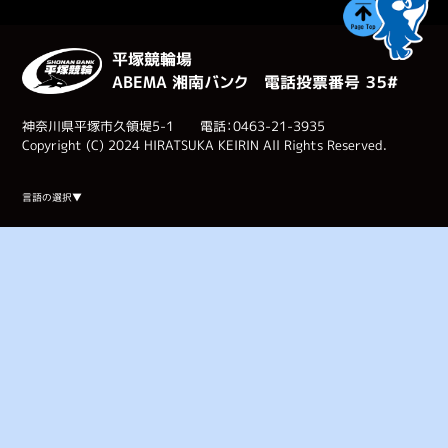
平塚競輪場
ABEMA 湘南バンク 電話投票番号 ３５#
神奈川県平塚市久領堤5-1 電話：0463-21-3935
Copyright (C) 2024 HIRATSUKA KEIRIN All Rights Reserved.
Select Language
▼
言語の選択▼