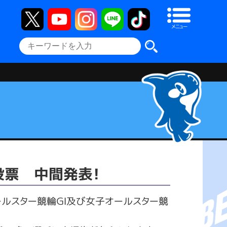
メニュー
投票 中間発表！
オールスター競輪ＧⅠ及び女子オールスター競