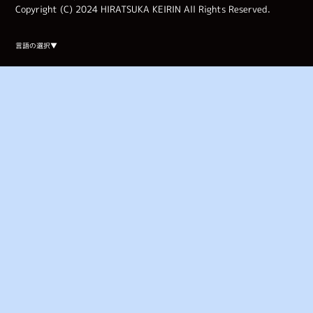
Copyright (C) 2024 HIRATSUKA KEIRIN All Rights Reserved.
Select Language
▼
言語の選択▼