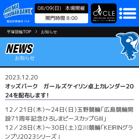
08/09(日)
本場開催
開門時間 8:00
電話投票番号 35#
平塚競輪TOP
お知らせ
お知らせ
2023.12.20
オッズパーク ガールズケイリン卓上カレンダー２０
２４を配布します！
１２／２１日（木）～２４日（日）玉野競輪「広島競輪開
設７１周年記念ひろしまピースカップＧⅢ」
１２／２８日（木）～３０日（土）立川競輪「ＫＥＩＲＩＮグラ
ンプリ２０２３シリーズ」