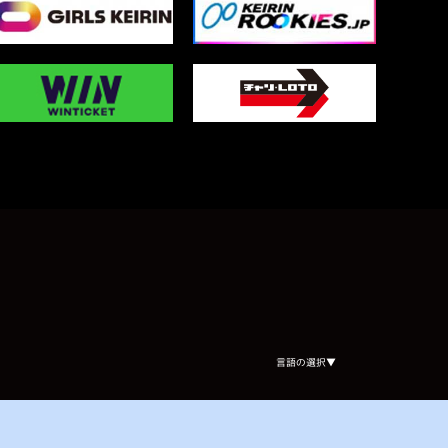
Select Language
▼
言語の選択▼