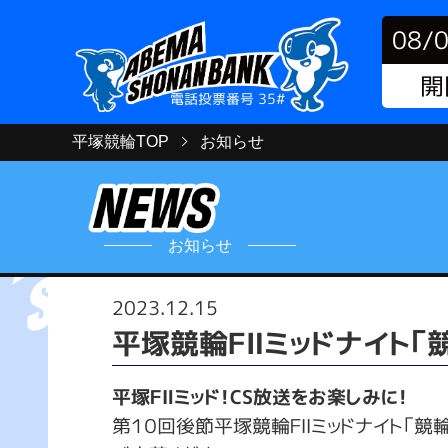
08/
開
電話投票番号 35#
平塚競輪TOP
お知らせ
お知らせ
2023.12.15
平塚競輪ＦⅡミッドナイト「
平塚ＦⅡミッド！CS放送をお楽しみに！
第１０回後節平塚競輪ＦⅡミッドナイト「競輪