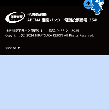
平塚競輪場
ABEMA 湘南バンク 電話投票番号 ３５#
神奈川県平塚市久領堤5-1 電話：0463-21-3935
Copyright (C) 2024 HIRATSUKA KEIRIN All Rights Reserved.
Select Language
▼
言語の選択▼