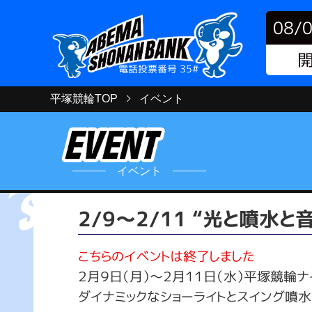
08/
開
電話投票番号 35#
平塚競輪TOP
イベント
イベント
2/9～2/11 “光と噴水
こちらのイベントは終了しました
２月９日（月）～２月１１日（水）平塚競輪ナ
ダイナミックなショーライトとスイング噴