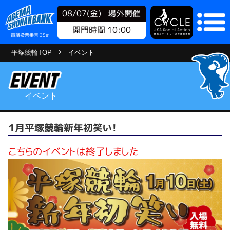
08/07(金)
場外開催
開門時間 10:00
電話投票番号 35#
平塚競輪TOP
イベント
イベント
１月平塚競輪新年初笑い！
こちらのイベントは終了しました