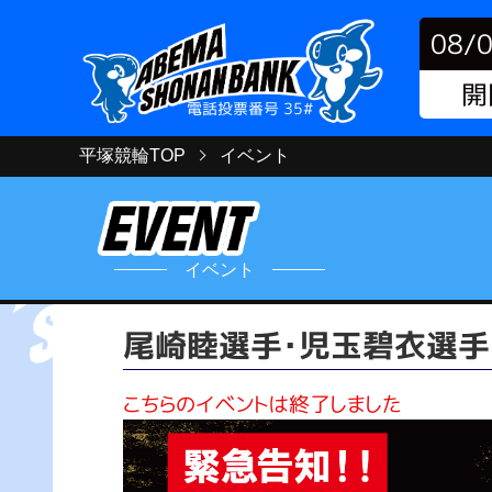
08/
開
電話投票番号 35#
平塚競輪TOP
イベント
イベント
尾崎睦選手・児玉碧衣選手
こちらのイベントは終了しました