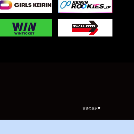
Select Language
▼
言語の選択▼