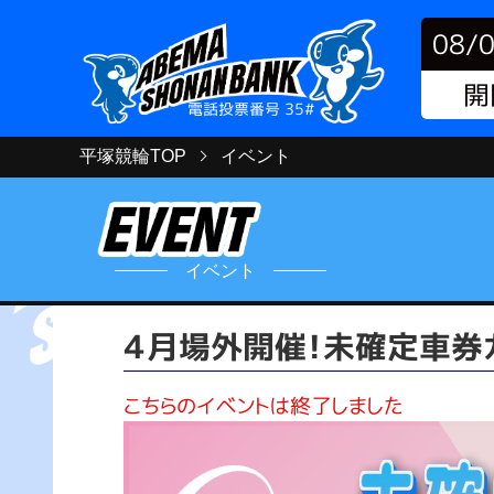
08/
開
電話投票番号 35#
平塚競輪TOP
イベント
イベント
４月場外開催！未確定車券
こちらのイベントは終了しました