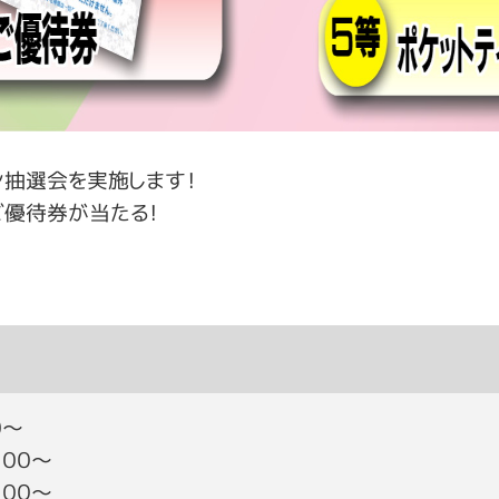
ン抽選会を実施します！
ご優待券が当たる！
０～
：００～
：００～