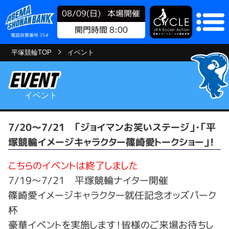
08/09(日)
本場開催
開門時間 8:00
電話投票番号 35#
平塚競輪TOP
イベント
イベント
7/20～7/21 「ジョイマンお笑いステージ」・「平
塚競輪イメージキャラクター篠崎愛トークショー」！
こちらのイベントは終了しました
7/19～7/21 平塚競輪ナイター開催
篠崎愛イメージキャラクター就任記念オッズパーク
杯
豪華イベントを実施します！皆様のご来場お待ちし