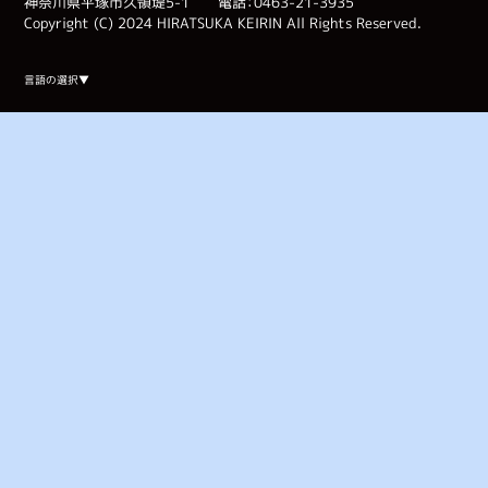
神奈川県平塚市久領堤5-1 電話：0463-21-3935
Copyright (C) 2024 HIRATSUKA KEIRIN All Rights Reserved.
Select Language
▼
言語の選択▼