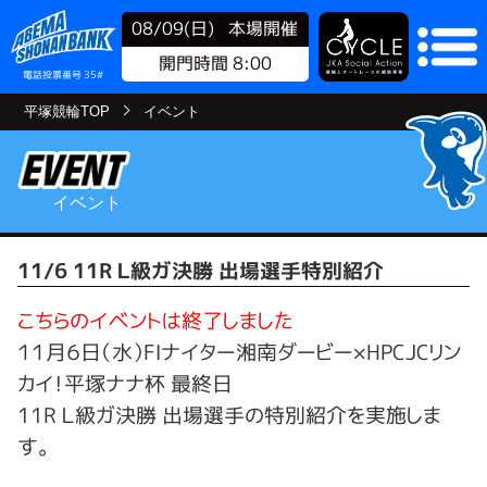
08/09(日)
本場開催
開門時間 8:00
電話投票番号 35#
平塚競輪TOP
イベント
イベント
11/6 11R Ｌ級ガ決勝 出場選手特別紹介
こちらのイベントは終了しました
１１月６日（水）FⅠナイター湘南ダービー×HPCJCリン
カイ！平塚ナナ杯 最終日
11R Ｌ級ガ決勝 出場選手の特別紹介を実施しま
す。