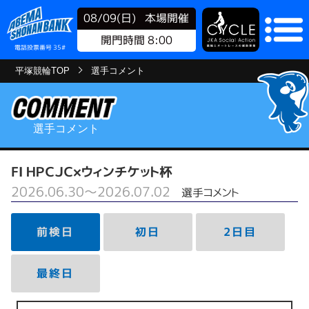
08/09(日)
本場開催
開門時間 8:00
電話投票番号 35#
平塚競輪TOP
選手コメント
選手コメント
FⅠ ＨＰＣＪＣ×ウィンチケット杯
2026.06.30～2026.07.02
選手コメント
前検日
初日
2日目
最終日