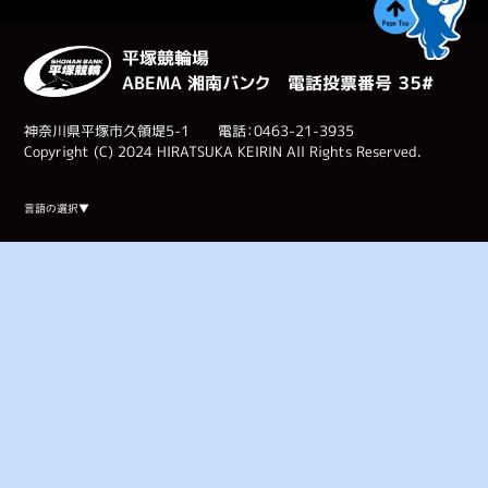
平塚競輪場
ABEMA 湘南バンク 電話投票番号 ３５#
神奈川県平塚市久領堤5-1 電話：0463-21-3935
Copyright (C) 2024 HIRATSUKA KEIRIN All Rights Reserved.
Select Language
▼
言語の選択▼