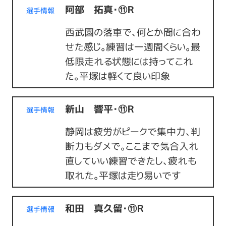
阿部 拓真・⑪Ｒ
選手情報
西武園の落車で、何とか間に合わ
せた感じ。練習は一週間くらい。最
低限走れる状態には持ってこれ
た。平塚は軽くて良い印象
新山 響平・⑪Ｒ
選手情報
静岡は疲労がピークで集中力、判
断力もダメで。ここまで気合入れ
直していい練習できたし、疲れも
取れた。平塚は走り易いです
和田 真久留・⑪Ｒ
選手情報