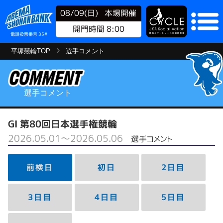
08/09(日)
本場開催
開門時間 8:00
電話投票番号 35#
平塚競輪TOP
選手コメント
選手コメント
GⅠ 第80回日本選手権競輪
2026.05.01～2026.05.06
選手コメント
前検日
初日
2日目
3日目
4日目
5日目