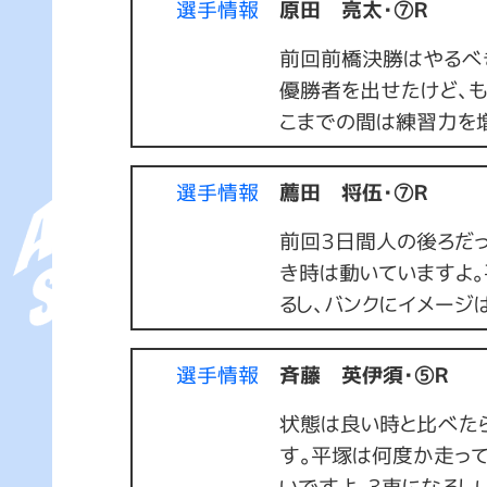
選手情報
原田 亮太・⑦Ｒ
前回前橋決勝はやるべ
優勝者を出せたけど、も
こまでの間は練習力を
選手情報
薦田 将伍・⑦Ｒ
前回３日間人の後ろだ
き時は動いていますよ
るし、バンクにイメージ
選手情報
斉藤 英伊須・⑤Ｒ
状態は良い時と比べたら
す。平塚は何度か走って
いですよ。３車になるし