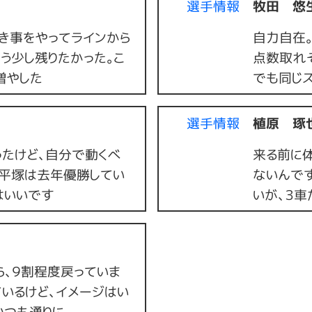
選手情報
牧田 悠
き事をやってラインから
自力自在
う少し残りたかった。こ
点数取れそ
増やした
でも同じ
選手情報
植原 琢
ったけど、自分で動くべ
来る前に
。平塚は去年優勝してい
ないんで
はいいです
いが、３車
、９割程度戻っていま
いるけど、イメージはい
いつも通りに