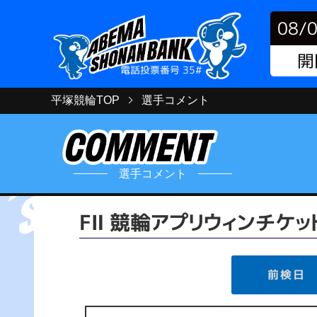
08/
開
電話投票番号 35#
平塚競輪TOP
選手コメント
選手コメント
FⅡ 競輪アプリウィンチケ
前検日