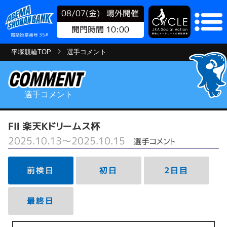
08/07(金)
場外開催
開門時間 10:00
電話投票番号 35#
平塚競輪TOP
選手コメント
選手コメント
FⅡ 楽天Ｋドリームス杯
2025.10.13～2025.10.15
選手コメント
前検日
初日
2日目
最終日