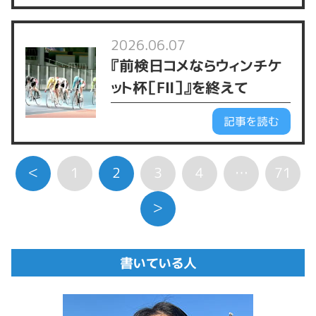
2026.06.07
『前検日コメならウィンチケ
ット杯［FⅡ］』を終えて
記事を読む
＜
1
2
3
4
…
71
＞
書いている人