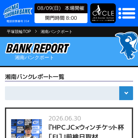
08/09(日)
本場開催
開門時間 8:00
電話投票番号 35#
平塚競輪TOP
湘南バンクポート
湘南バンクポート
湘南バンクレポート一覧
2026.06.30
『ＨＰＣＪＣ×ウィンチケット杯
［FⅠ］』前検日取材