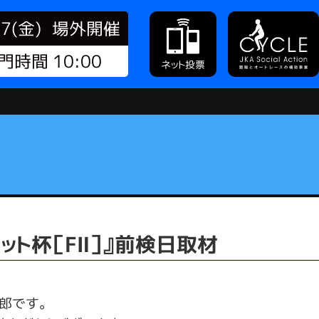
07(金)
場外開催
門時間 10:00
ネット投票
ット杯［FⅡ］』前検日取材
郎です。