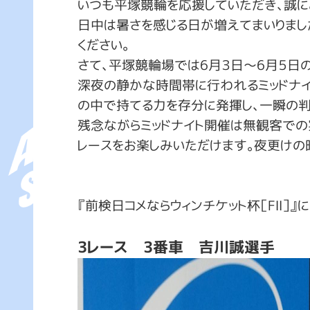
いつも平塚競輪を応援していただき、誠に
日中は暑さを感じる日が増えてまいりまし
ください。
さて、平塚競輪場では6月３日～6月５日の
深夜の静かな時間帯に行われるミッドナ
の中で持てる力を存分に発揮し、一瞬の
残念ながらミッドナイト開催は無観客での
レースをお楽しみいただけます。夜更けの
『
前検日コメならウィンチケット杯［FⅡ］』に
3レース 3番車 吉川誠選手