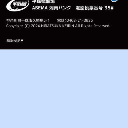
平塚競輪場
ABEMA 湘南バンク 電話投票番号 ３５#
神奈川県平塚市久領堤5-1 電話：0463-21-3935
Copyright (C) 2024 HIRATSUKA KEIRIN All Rights Reserved.
Select Language
▼
言語の選択▼